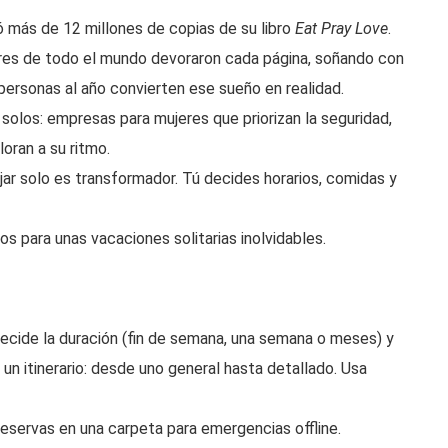
ió más de 12 millones de copias de su libro
Eat Pray Love
.
res de todo el mundo devoraron cada página, soñando con
0 personas al año convierten ese sueño en realidad.
s solos: empresas para mujeres que priorizan la seguridad,
oran a su ritmo.
ar solo es transformador. Tú decides horarios, comidas y
os para unas vacaciones solitarias inolvidables.
 Decide la duración (fin de semana, una semana o meses) y
a un itinerario: desde uno general hasta detallado. Usa
 reservas en una carpeta para emergencias offline.