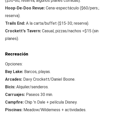
($30-60; reserva; algunos planes comidas).
Hoop-De-Doo Revue:
Cena-espectáculo ($60/pers.;
reserva).
Trails End:
A la carta/buffet ($15-30; reserva).
Crockett's Tavern:
Casual, pizzas/nachos <$15 (sin
planes).
Recreación
Opciones:
Bay Lake:
Barcos, playas.
Arcades:
Davy Crockett/Daniel Boone.
Bicis:
Alquiler/senderos.
Carruajes:
Paseos 30 min.
Campfire:
Chip 'n Dale + película Disney.
Piscinas:
Meadow/Wilderness + actividades.