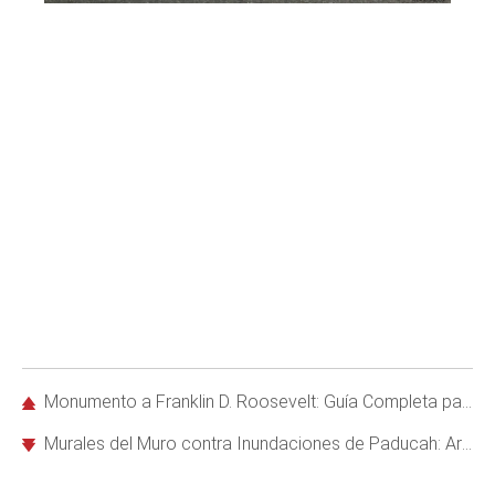
Monumento a Franklin D. Roosevelt: Guía Completa para Visitarlo en Washington D.C.
Murales del Muro contra Inundaciones de Paducah: Arte Histórico Impresionante en Kentucky